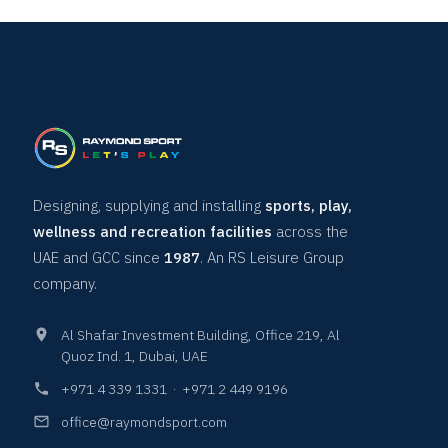
Designing, supplying and installing
sports, play,
wellness and recreation facilities
across the
UAE and GCC since
1987
. An RS Leisure Group
company.
Al Shafar Investment Building, Office 219, Al
Quoz Ind. 1, Dubai, UAE
+971 4 339 1331
·
+971 2 449 9196
office@raymondsport.com